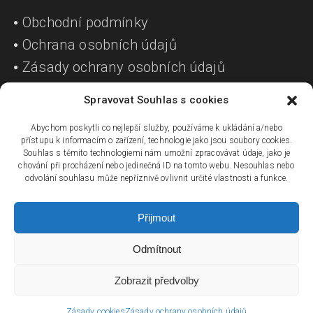
Obchodní podmínky
Ochrana osobních údajů
Zásady ochrany osobních údajů
Spravovat Souhlas s cookies
SOCIÁLNÍ SÍTĚ
Abychom poskytli co nejlepší služby, používáme k ukládání a/nebo
přístupu k informacím o zařízení, technologie jako jsou soubory cookies.
Souhlas s těmito technologiemi nám umožní zpracovávat údaje, jako je
chování při procházení nebo jedinečná ID na tomto webu. Nesouhlas nebo
odvolání souhlasu může nepříznivě ovlivnit určité vlastnosti a funkce.
Přijmout
Odmítnout
| © 2017 HIGH5.CZ - všechna práva vyhrazena | Grafika,
Zobrazit předvolby
webdesign:
Otakar Korolus
| PHP:
Jaroslav Mičan
|
CMS: Wordpress |
Nahoru
|
Zásady cookies
Zásady ochrany osobních údajů