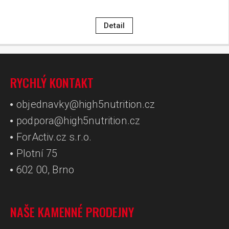
Detail
RYCHLÝ KONTAKT
objednavky@high5nutrition.cz
podpora@high5nutrition.cz
ForActiv.cz s.r.o.
Plotní 75
602 00, Brno
NAŠE KAMENNÉ PRODEJNY