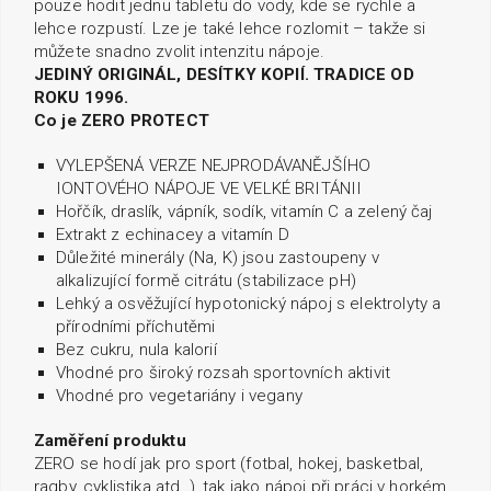
pouze hodit jednu tabletu do vody, kde se rychle a
lehce rozpustí. Lze je také lehce rozlomit – takže si
můžete snadno zvolit intenzitu nápoje.
JEDINÝ ORIGINÁL, DESÍTKY KOPIÍ. TRADICE OD
ROKU 1996.
Co je ZERO PROTECT
VYLEPŠENÁ VERZE NEJPRODÁVANĚJŠÍHO
IONTOVÉHO NÁPOJE VE VELKÉ BRITÁNII
Hořčík, draslík, vápník, sodík, vitamín C a zelený čaj
Extrakt z echinacey a vitamín D
Důležité minerály (Na, K) jsou zastoupeny v
alkalizující formě citrátu (stabilizace pH)
Lehký a osvěžující hypotonický nápoj s elektrolyty a
přírodními příchutěmi
Bez cukru, nula kalorií
Vhodné pro široký rozsah sportovních aktivit
Vhodné pro vegetariány i vegany
Zaměření produktu
ZERO se hodí jak pro sport (fotbal, hokej, basketbal,
ragby, cyklistika atd..), tak jako nápoj při práci v horkém