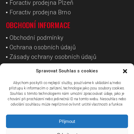
Foractiv prodejna Plzeň
Foractiv prodejna Brno
OBCHODNÍ INFORMACE
Obchodní podmínky
Ochrana osobních údajů
Zásady ochrany osobních údajů
Spravovat Souhlas s cookies
SOCIÁLNÍ SÍTĚ
Abychom poskytli co nejlepší služby, používáme k ukládání a/nebo
přístupu k informacím o zařízení, technologie jako jsou soubory cookies.
Souhlas s těmito technologiemi nám umožní zpracovávat údaje, jako je
chování při procházení nebo jedinečná ID na tomto webu. Nesouhlas nebo
odvolání souhlasu může nepříznivě ovlivnit určité vlastnosti a funkce.
Přijmout