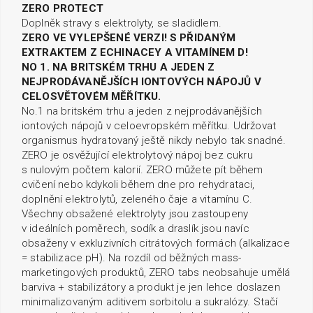
ZERO PROTECT
Doplněk stravy s elektrolyty, se sladidlem.
ZERO VE VYLEPŠENÉ VERZI! S PŘIDANÝM
EXTRAKTEM Z ECHINACEY A VITAMÍNEM D!
NO 1. NA BRITSKÉM TRHU A JEDEN Z
NEJPRODÁVANĚJŠÍCH IONTOVÝCH NÁPOJŮ V
CELOSVĚTOVÉM MĚŘÍTKU.
No.1 na britském trhu a jeden z nejprodávanějších
iontových nápojů v celoevropském měřítku. Udržovat
organismus hydratovaný ještě nikdy nebylo tak snadné.
ZERO je osvěžující elektrolytový nápoj bez cukru
s nulovým počtem kalorií. ZERO můžete pít během
cvičení nebo kdykoli během dne pro rehydrataci,
doplnění elektrolytů, zeleného čaje a vitamínu C.
Všechny obsažené elektrolyty jsou zastoupeny
v ideálních poměrech, sodík a draslík jsou navíc
obsaženy v exkluzivních citrátových formách (alkalizace
= stabilizace pH). Na rozdíl od běžných mass-
marketingových produktů, ZERO tabs neobsahuje umělá
barviva + stabilizátory a produkt je jen lehce doslazen
minimalizovaným aditivem sorbitolu a sukralózy. Stačí