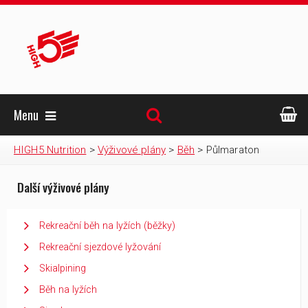
Menu
HIGH5 Nutrition
>
Výživové plány
>
Běh
>
Půlmaraton
Další výživové plány
Rekreační běh na lyžích (běžky)
Rekreační sjezdové lyžování
Skialpining
Běh na lyžích