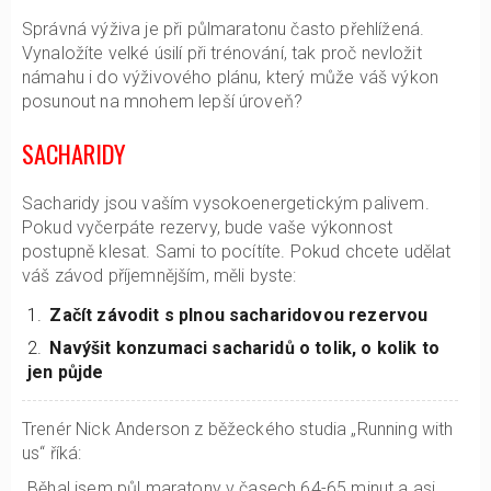
Správná výživa je při půlmaratonu často přehlížená.
Vynaložíte velké úsilí při trénování, tak proč nevložit
námahu i do výživového plánu, který může váš výkon
posunout na mnohem lepší úroveň?
SACHARIDY
Sacharidy jsou vaším vysokoenergetickým palivem.
Pokud vyčerpáte rezervy, bude vaše výkonnost
postupně klesat. Sami to pocítíte. Pokud chcete udělat
váš závod příjemnějším, měli byste:
Začít závodit s plnou sacharidovou rezervou
Navýšit konzumaci sacharidů o tolik, o kolik to
jen půjde
Trenér Nick Anderson z běžeckého studia „Running with
us“ říká:
„Běhal jsem půl maratony v časech 64-65 minut a asi