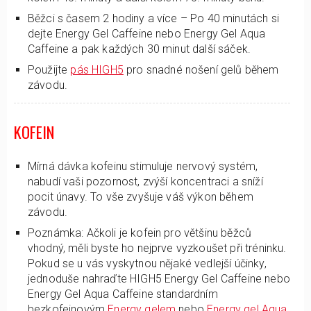
Běžci s časem 2 hodiny a více – Po 40 minutách si
dejte Energy Gel Caffeine nebo Energy Gel Aqua
Caffeine a pak každých 30 minut další sáček.
Použijte
pás HIGH5
pro snadné nošení gelů během
závodu.
KOFEIN
Mírná dávka kofeinu stimuluje nervový systém,
nabudí vaši pozornost, zvýší koncentraci a sníží
pocit únavy. To vše zvyšuje váš výkon během
závodu.
Poznámka: Ačkoli je kofein pro většinu běžců
vhodný, měli byste ho nejprve vyzkoušet při tréninku.
Pokud se u vás vyskytnou nějaké vedlejší účinky,
jednoduše nahraďte HIGH5 Energy Gel Caffeine nebo
Energy Gel Aqua Caffeine standardním
bezkofeinovým
Energy gelem
nebo
Energy gel Aqua
.