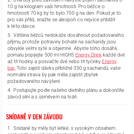
10 g na kilogram vaší hmotnosti. Pro běžce o
hmotnosti 70 kg by to bylo 700 g na den. Pokud je to
pro vás příliš, snažte se alespoň co nejvíce přiblížit
k této dávce.
Většina běžců nedokáže dosáhnout požadovaného
příjmu, protože potraviny bohaté na sacharidy jsou
obvykle velmi syté a objemné. Abyste toho dosáhli,
pomalu popíjejte 500 ml HIGH5
Energy Drink
každé dvě
až tři hodiny a posvačte dvě nebo tři tyčinky
Energy
bar.
Toto zajistí dávku přibližně 350 g sacharidů, vaše
normální strava by pak měla zajistit zbytek
požadovaného navýšení.
Postupujte podle našeho dietního plánu a dokončíte
závod silní a s úsměvem na tváři.
SNÍDANĚ V DEN ZÁVODU
Snídaně by měly být lehké, s vysokým obsahem