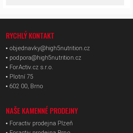
RYCHLÝ KONTAKT
objednavky@high5nutrition.cz
podpora@high5nutrition.cz
ForActiv.cz s.r.o.
Plotní 75
602 00, Brno
NAŠE KAMENNÉ PRODEJNY
Foractiv prodejna Plzeň
Foractiv prodejna Brno