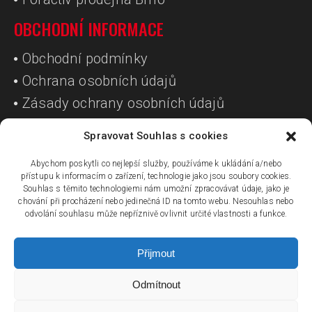
OBCHODNÍ INFORMACE
Obchodní podmínky
Ochrana osobních údajů
Zásady ochrany osobních údajů
Spravovat Souhlas s cookies
SOCIÁLNÍ SÍTĚ
Abychom poskytli co nejlepší služby, používáme k ukládání a/nebo
přístupu k informacím o zařízení, technologie jako jsou soubory cookies.
Souhlas s těmito technologiemi nám umožní zpracovávat údaje, jako je
chování při procházení nebo jedinečná ID na tomto webu. Nesouhlas nebo
odvolání souhlasu může nepříznivě ovlivnit určité vlastnosti a funkce.
Přijmout
Odmítnout
| © 2017 HIGH5.CZ - všechna práva vyhrazena | Grafika,