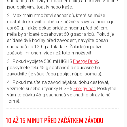
sacharidů a s nízkým obsahem tuků a bílkovin. Vhodné
jsou obiloviny, toasty nebo kaše.
Maximální množství sacharidů, které se může
dostat do krevního oběhu z běžné stravy za hodinu je
asi 60 g. Takže pokud snídáte hodinu před během,
měla by snídaně obsahovat 60 g sacharidů. Pokud je
snídaně dvě hodiny před závodem, navyšte obsah
sacharidů na 120 g a tak dále. Žaludeční potíže
způsobí mnohem více než toto množství!
Pokud vypijete 500 ml HIGH5
Energy Drink
,
poskytnete tělu 45 g sacharidů a současně ho
zavodníte (je však třeba popíjet nápoj pomalu).
Pokud musíte na závod nějakou dobu cestovat,
vezměte si sebou tyčinky HIGH5
Energy bar.
Poskytne
vám to dávku 45 g sacharidů ve snadno stravitelné
formě.
10 AŽ 15 MINUT PŘED ZAČÁTKEM ZÁVODU