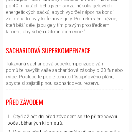
po 40 minutách běhu jsem si vzal několik gelových
energetických sáčků, abych vydržel nápor na konci.
Zejména to byly kofeinové gely. Pro rekreační běžce,
kteří běží déle, jsou gely tím pravým prostředkem
k tomu, aby si běh užili mnohem více.“
SACHARIDOVÁ SUPERKOMPENZACE
Takzvaná sacharidová superkompenzace vám
pomůže navýšit vaše sacharidové zásoby o 30 % nebo
i více. Postupujte podle tohoto třístupňového plánu,
abyste si zajistili plnou sacharidovou rezervu.
PŘED ZÁVODEM
Čtyři až pět dní před závodem snižte při trénování
počet běhaných kilometrů.
Dva dny před závodem navyšte příjem sacharidů o